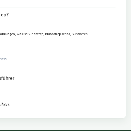
trep?
rfahrungen, was ist Bundotrep, Bundotrep seriös, Bundotrep
ness
sführer
iken.