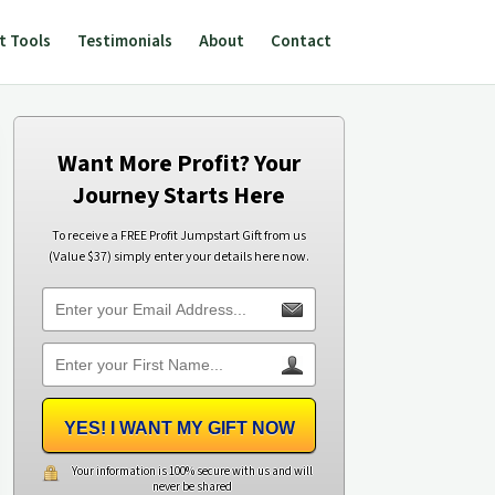
t Tools
Testimonials
About
Contact
Want More Profit? Your
Journey Starts Here
To receive a FREE Profit Jumpstart Gift from us
(Value $37) simply enter your details here now.
YES! I WANT MY GIFT NOW
Your information is 100% secure with us and will
never be shared