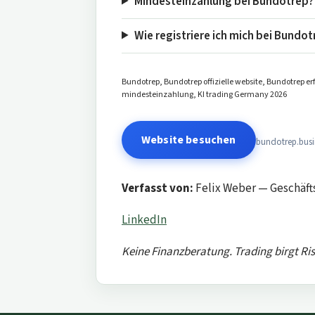
Mindesteinzahlung bei Bundotrep?
Wie registriere ich mich bei Bundo
Bundotrep, Bundotrep offizielle website, Bundotrep e
mindesteinzahlung, KI trading Germany 2026
Website besuchen
bundotrep.busi
Verfasst von:
Felix Weber — Geschäft
LinkedIn
Keine Finanzberatung. Trading birgt Ris