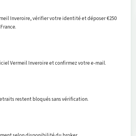
eil Inveroire, vérifier votre identité et déposer €250
France.
iciel Vermeil Inveroire et confirmez votre e-mail.
etraits restent bloqués sans vérification.
ment selon disponibilité du broker.