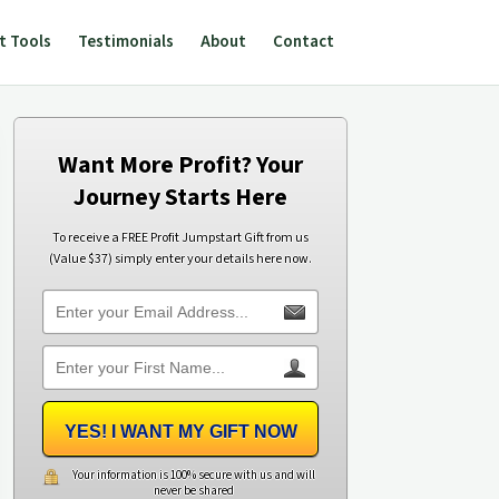
t Tools
Testimonials
About
Contact
Want More Profit? Your
Journey Starts Here
To receive a FREE Profit Jumpstart Gift from us
(Value $37) simply enter your details here now.
YES! I WANT MY GIFT NOW
Your information is 100% secure with us and will
never be shared