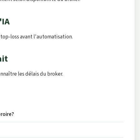
'IA
 stop-loss avant l'automatisation.
ait
naître les délais du broker.
eroire?