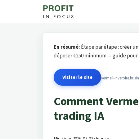
En résumé:
Étape par étape : créer un
déposer €250 minimum — guide pour 
Visiter le site
vermeil-inveroire.busi
Comment Vermeil
trading IA
Mis à jour 2026-07-02 · France