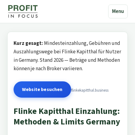
Menu
Kurz gesagt:
Mindesteinzahlung, Gebühren und
Auszahlungswege bei Flinke Kapitthal für Nutzer
in Germany. Stand 2026 — Beträge und Methoden
können je nach Broker variieren.
Website besuchen
flinkekapitthal.business
Flinke Kapitthal Einzahlung:
Methoden & Limits Germany