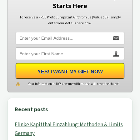
Starts Here
To receive a FREE Profit Jumpstart Gift from us (Value $37) simply
enter your details here now.
YES! I WANT MY GIFT NOW
Your information is 100% secure with us and will never be shared
Recent posts
Flinke Kapitthal Einzahlung: Methoden & Limits
Germany