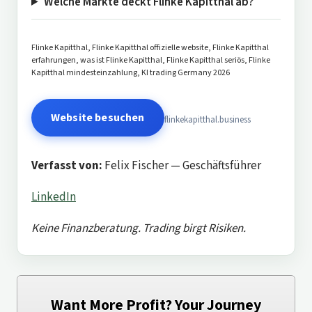
Welche Märkte deckt Flinke Kapitthal ab?
Flinke Kapitthal, Flinke Kapitthal offizielle website, Flinke Kapitthal
erfahrungen, was ist Flinke Kapitthal, Flinke Kapitthal seriös, Flinke
Kapitthal mindesteinzahlung, KI trading Germany 2026
Website besuchen
flinkekapitthal.business
Verfasst von:
Felix Fischer — Geschäftsführer
LinkedIn
Keine Finanzberatung. Trading birgt Risiken.
Want More Profit? Your Journey