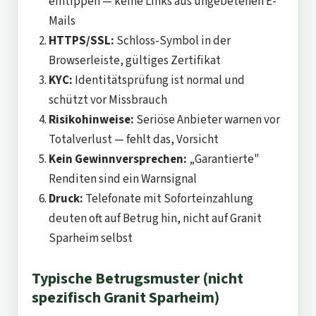
eintippen — keine Links aus ungebetenen E-
Mails
HTTPS/SSL:
Schloss-Symbol in der
Browserleiste, gültiges Zertifikat
KYC:
Identitätsprüfung ist normal und
schützt vor Missbrauch
Risikohinweise:
Seriöse Anbieter warnen vor
Totalverlust — fehlt das, Vorsicht
Kein Gewinnversprechen:
„Garantierte"
Renditen sind ein Warnsignal
Druck:
Telefonate mit Soforteinzahlung
deuten oft auf Betrug hin, nicht auf Granit
Sparheim selbst
Typische Betrugsmuster (nicht
spezifisch Granit Sparheim)