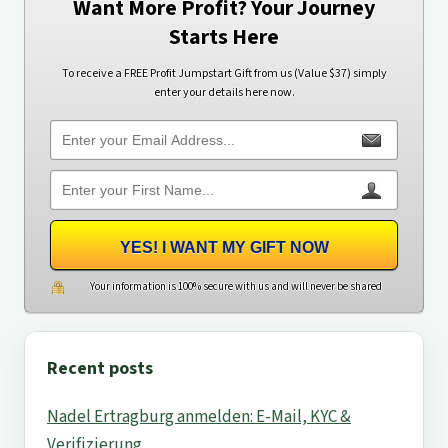
Want More Profit? Your Journey
Starts Here
To receive a FREE Profit Jumpstart Gift from us (Value $37) simply
enter your details here now.
YES! I WANT MY GIFT NOW
Your information is 100% secure with us and will never be shared
Recent posts
Nadel Ertragburg anmelden: E-Mail, KYC &
Verifizierung