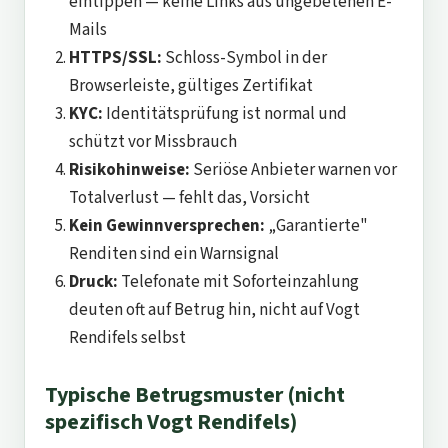
eintippen — keine Links aus ungebetenen E-
Mails
HTTPS/SSL:
Schloss-Symbol in der
Browserleiste, gültiges Zertifikat
KYC:
Identitätsprüfung ist normal und
schützt vor Missbrauch
Risikohinweise:
Seriöse Anbieter warnen vor
Totalverlust — fehlt das, Vorsicht
Kein Gewinnversprechen:
„Garantierte"
Renditen sind ein Warnsignal
Druck:
Telefonate mit Soforteinzahlung
deuten oft auf Betrug hin, nicht auf Vogt
Rendifels selbst
Typische Betrugsmuster (nicht
spezifisch Vogt Rendifels)